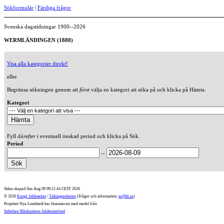
Sökformulär
|
Färdiga frågor
Svenska dagstidningar 1900--2026
WERMLÄNDINGEN (1880)
Visa alla kategorier direkt!
eller
Begränsa sökningen genom att
först
välja en kategori att söka på och klicka på Hämta.
Kategori
Fyll
därefter
i eventuell önskad period och klicka på Sök.
Period
--
Sidan skapad Sun Aug 09 09:21:44 CEST 2026
© 2026
Kungl. biblioteket
/
Tidningsenheten
(Frågor och information:
te@kb.se
)
Projektet Nya Lundstedt har finansierats med medel från
Stiftelsen Riksbankens Jubileumsfond