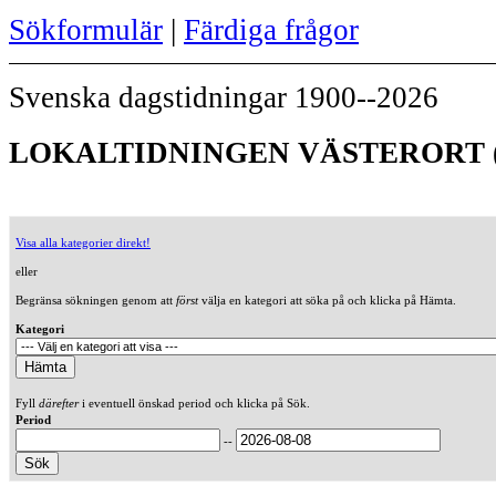
Sökformulär
|
Färdiga frågor
Svenska dagstidningar 1900--2026
LOKALTIDNINGEN VÄSTERORT (
Visa alla kategorier direkt!
eller
Begränsa sökningen genom att
först
välja en kategori att söka på och klicka på Hämta.
Kategori
Fyll
därefter
i eventuell önskad period och klicka på Sök.
Period
--