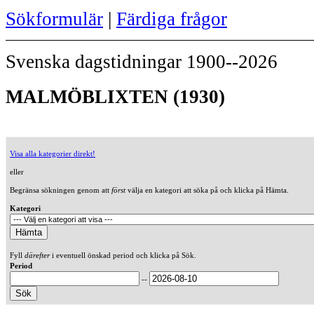
Sökformulär
|
Färdiga frågor
Svenska dagstidningar 1900--2026
MALMÖBLIXTEN (1930)
Visa alla kategorier direkt!
eller
Begränsa sökningen genom att
först
välja en kategori att söka på och klicka på Hämta.
Kategori
Fyll
därefter
i eventuell önskad period och klicka på Sök.
Period
--