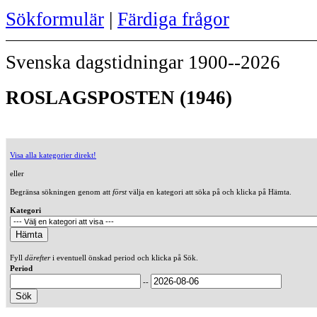
Sökformulär
|
Färdiga frågor
Svenska dagstidningar 1900--2026
ROSLAGSPOSTEN (1946)
Visa alla kategorier direkt!
eller
Begränsa sökningen genom att
först
välja en kategori att söka på och klicka på Hämta.
Kategori
Fyll
därefter
i eventuell önskad period och klicka på Sök.
Period
--