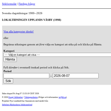
Sökformulär
|
Färdiga frågor
Svenska dagstidningar 1900--2026
LOKALTIDNINGEN UPPLANDS VÄSBY (1998)
Visa alla kategorier direkt!
eller
Begränsa sökningen genom att
först
välja en kategori att söka på och klicka på Hämta.
Kategori
Fyll
därefter
i eventuell önskad period och klicka på Sök.
Period
--
Sidan skapad Fri Aug 07 13:33:10 CEST 2026
© 2026
Kungl. biblioteket
/
Tidningsenheten
(Frågor och information:
te@kb.se
)
Projektet Nya Lundstedt har finansierats med medel från
Stiftelsen Riksbankens Jubileumsfond