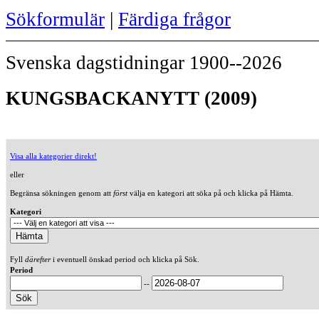
Sökformulär
|
Färdiga frågor
Svenska dagstidningar 1900--2026
KUNGSBACKANYTT (2009)
Visa alla kategorier direkt!
eller
Begränsa sökningen genom att
först
välja en kategori att söka på och klicka på Hämta.
Kategori
Fyll
därefter
i eventuell önskad period och klicka på Sök.
Period
--