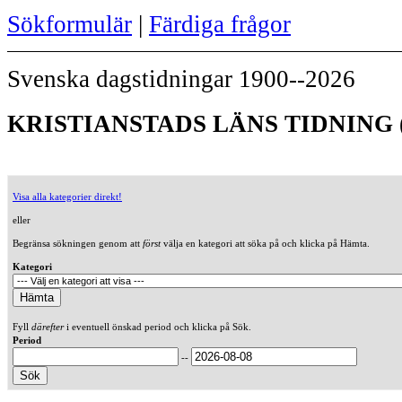
Sökformulär
|
Färdiga frågor
Svenska dagstidningar 1900--2026
KRISTIANSTADS LÄNS TIDNING (
Visa alla kategorier direkt!
eller
Begränsa sökningen genom att
först
välja en kategori att söka på och klicka på Hämta.
Kategori
Fyll
därefter
i eventuell önskad period och klicka på Sök.
Period
--