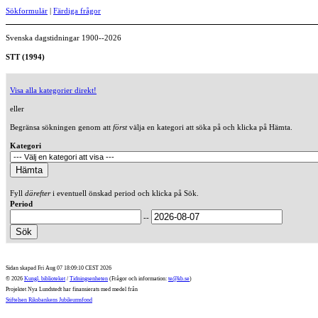
Sökformulär
|
Färdiga frågor
Svenska dagstidningar 1900--2026
STT (1994)
Visa alla kategorier direkt!
eller
Begränsa sökningen genom att
först
välja en kategori att söka på och klicka på Hämta.
Kategori
Fyll
därefter
i eventuell önskad period och klicka på Sök.
Period
--
Sidan skapad Fri Aug 07 18:09:10 CEST 2026
© 2026
Kungl. biblioteket
/
Tidningsenheten
(Frågor och information:
te@kb.se
)
Projektet Nya Lundstedt har finansierats med medel från
Stiftelsen Riksbankens Jubileumsfond