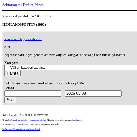
Sökformulär
|
Färdiga frågor
Svenska dagstidningar 1900--2026
HEMLANDSPOSTEN (1886)
Visa alla kategorier direkt!
eller
Begränsa sökningen genom att
först
välja en kategori att söka på och klicka på Hämta.
Kategori
Fyll
därefter
i eventuell önskad period och klicka på Sök.
Period
--
Sidan skapad Sat Aug 08 18:24:31 CEST 2026
© 2026
Kungl. biblioteket
/
Tidningsenheten
(Frågor och information:
te@kb.se
)
Projektet Nya Lundstedt har finansierats med medel från
Stiftelsen Riksbankens Jubileumsfond