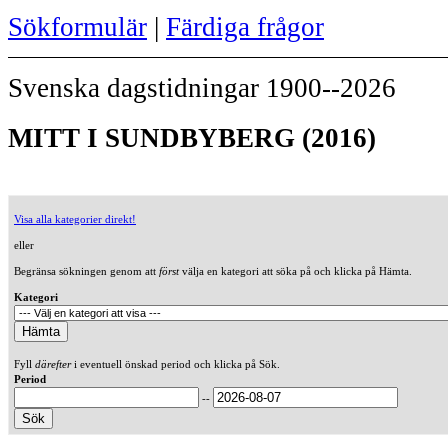
Sökformulär
|
Färdiga frågor
Svenska dagstidningar 1900--2026
MITT I SUNDBYBERG (2016)
Visa alla kategorier direkt!
eller
Begränsa sökningen genom att
först
välja en kategori att söka på och klicka på Hämta.
Kategori
Fyll
därefter
i eventuell önskad period och klicka på Sök.
Period
--