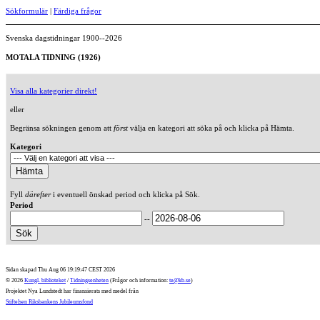
Sökformulär
|
Färdiga frågor
Svenska dagstidningar 1900--2026
MOTALA TIDNING (1926)
Visa alla kategorier direkt!
eller
Begränsa sökningen genom att
först
välja en kategori att söka på och klicka på Hämta.
Kategori
Fyll
därefter
i eventuell önskad period och klicka på Sök.
Period
--
Sidan skapad Thu Aug 06 19:19:47 CEST 2026
© 2026
Kungl. biblioteket
/
Tidningsenheten
(Frågor och information:
te@kb.se
)
Projektet Nya Lundstedt har finansierats med medel från
Stiftelsen Riksbankens Jubileumsfond