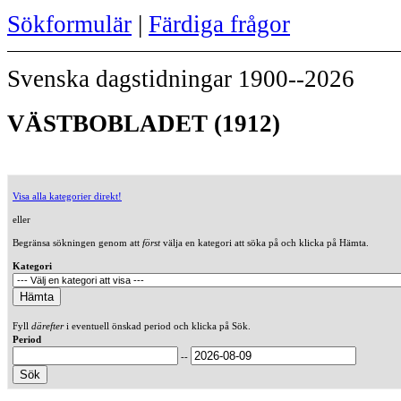
Sökformulär
|
Färdiga frågor
Svenska dagstidningar 1900--2026
VÄSTBOBLADET (1912)
Visa alla kategorier direkt!
eller
Begränsa sökningen genom att
först
välja en kategori att söka på och klicka på Hämta.
Kategori
Fyll
därefter
i eventuell önskad period och klicka på Sök.
Period
--