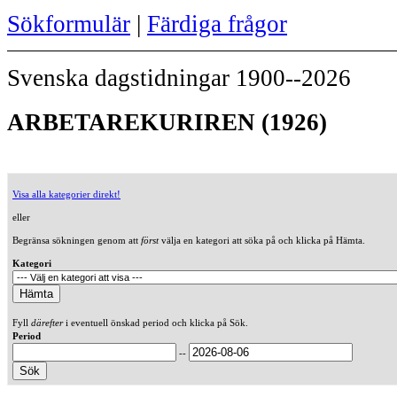
Sökformulär
|
Färdiga frågor
Svenska dagstidningar 1900--2026
ARBETAREKURIREN (1926)
Visa alla kategorier direkt!
eller
Begränsa sökningen genom att
först
välja en kategori att söka på och klicka på Hämta.
Kategori
Fyll
därefter
i eventuell önskad period och klicka på Sök.
Period
--