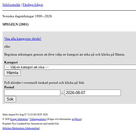
Sökformulär
|
Färdiga frågor
Svenska dagstidningar 1900--2026
SPEGELN (2001)
Visa alla kategorier direkt!
eller
Begränsa sökningen genom att
först
välja en kategori att söka på och klicka på Hämta.
Kategori
Fyll
därefter
i eventuell önskad period och klicka på Sök.
Period
--
Sidan skapad Fri Aug 07 15:25:58 CEST 2026
© 2026
Kungl. biblioteket
/
Tidningsenheten
(Frågor och information:
te@kb.se
)
Projektet Nya Lundstedt har finansierats med medel från
Stiftelsen Riksbankens Jubileumsfond