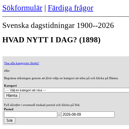
Sökformulär
|
Färdiga frågor
Svenska dagstidningar 1900--2026
HVAD NYTT I DAG? (1898)
Visa alla kategorier direkt!
eller
Begränsa sökningen genom att
först
välja en kategori att söka på och klicka på Hämta.
Kategori
Fyll
därefter
i eventuell önskad period och klicka på Sök.
Period
--