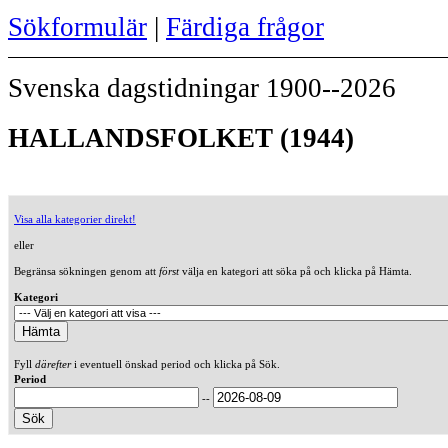
Sökformulär
|
Färdiga frågor
Svenska dagstidningar 1900--2026
HALLANDSFOLKET (1944)
Visa alla kategorier direkt!
eller
Begränsa sökningen genom att
först
välja en kategori att söka på och klicka på Hämta.
Kategori
Fyll
därefter
i eventuell önskad period och klicka på Sök.
Period
--