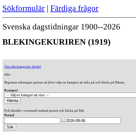
Sökformulär
|
Färdiga frågor
Svenska dagstidningar 1900--2026
BLEKINGEKURIREN (1919)
Visa alla kategorier direkt!
eller
Begränsa sökningen genom att
först
välja en kategori att söka på och klicka på Hämta.
Kategori
Fyll
därefter
i eventuell önskad period och klicka på Sök.
Period
--