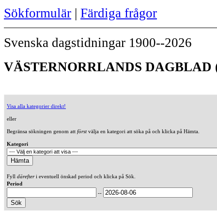
Sökformulär
|
Färdiga frågor
Svenska dagstidningar 1900--2026
VÄSTERNORRLANDS DAGBLAD (
Visa alla kategorier direkt!
eller
Begränsa sökningen genom att
först
välja en kategori att söka på och klicka på Hämta.
Kategori
Fyll
därefter
i eventuell önskad period och klicka på Sök.
Period
--