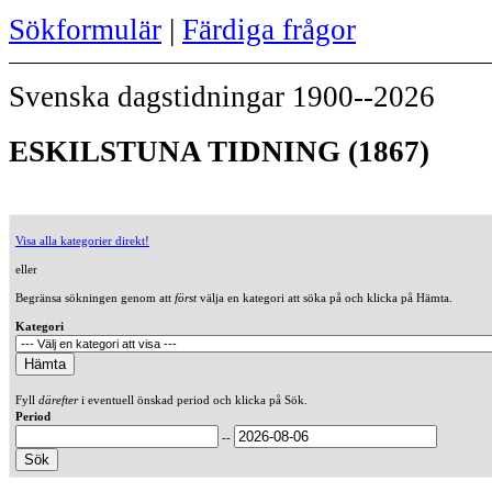
Sökformulär
|
Färdiga frågor
Svenska dagstidningar 1900--2026
ESKILSTUNA TIDNING (1867)
Visa alla kategorier direkt!
eller
Begränsa sökningen genom att
först
välja en kategori att söka på och klicka på Hämta.
Kategori
Fyll
därefter
i eventuell önskad period och klicka på Sök.
Period
--