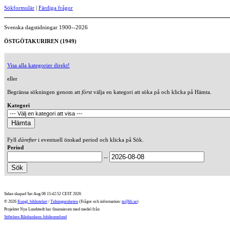
Sökformulär
|
Färdiga frågor
Svenska dagstidningar 1900--2026
ÖSTGÖTAKURIREN (1949)
Visa alla kategorier direkt!
eller
Begränsa sökningen genom att
först
välja en kategori att söka på och klicka på Hämta.
Kategori
Fyll
därefter
i eventuell önskad period och klicka på Sök.
Period
--
Sidan skapad Sat Aug 08 15:42:52 CEST 2026
© 2026
Kungl. biblioteket
/
Tidningsenheten
(Frågor och information:
te@kb.se
)
Projektet Nya Lundstedt har finansierats med medel från
Stiftelsen Riksbankens Jubileumsfond