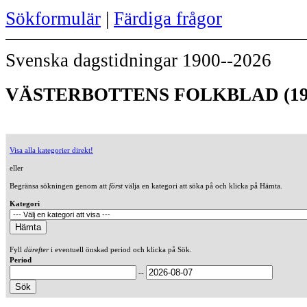
Sökformulär
|
Färdiga frågor
Svenska dagstidningar 1900--2026
VÄSTERBOTTENS FOLKBLAD (19
Visa alla kategorier direkt!
eller
Begränsa sökningen genom att
först
välja en kategori att söka på och klicka på Hämta.
Kategori
Fyll
därefter
i eventuell önskad period och klicka på Sök.
Period
--