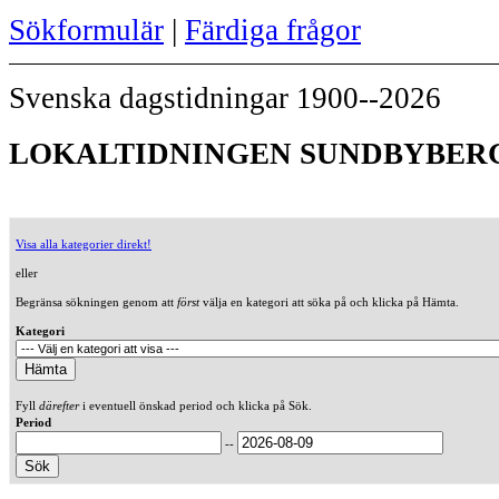
Sökformulär
|
Färdiga frågor
Svenska dagstidningar 1900--2026
LOKALTIDNINGEN SUNDBYBERG 
Visa alla kategorier direkt!
eller
Begränsa sökningen genom att
först
välja en kategori att söka på och klicka på Hämta.
Kategori
Fyll
därefter
i eventuell önskad period och klicka på Sök.
Period
--