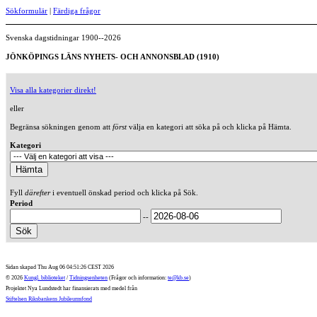
Sökformulär
|
Färdiga frågor
Svenska dagstidningar 1900--2026
JÖNKÖPINGS LÄNS NYHETS- OCH ANNONSBLAD (1910)
Visa alla kategorier direkt!
eller
Begränsa sökningen genom att
först
välja en kategori att söka på och klicka på Hämta.
Kategori
Fyll
därefter
i eventuell önskad period och klicka på Sök.
Period
--
Sidan skapad Thu Aug 06 04:51:26 CEST 2026
© 2026
Kungl. biblioteket
/
Tidningsenheten
(Frågor och information:
te@kb.se
)
Projektet Nya Lundstedt har finansierats med medel från
Stiftelsen Riksbankens Jubileumsfond