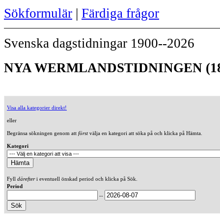
Sökformulär
|
Färdiga frågor
Svenska dagstidningar 1900--2026
NYA WERMLANDSTIDNINGEN (18
Visa alla kategorier direkt!
eller
Begränsa sökningen genom att
först
välja en kategori att söka på och klicka på Hämta.
Kategori
Fyll
därefter
i eventuell önskad period och klicka på Sök.
Period
--