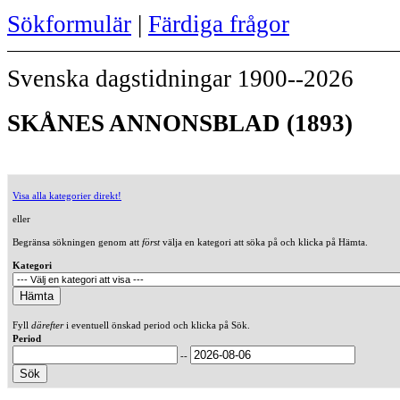
Sökformulär
|
Färdiga frågor
Svenska dagstidningar 1900--2026
SKÅNES ANNONSBLAD (1893)
Visa alla kategorier direkt!
eller
Begränsa sökningen genom att
först
välja en kategori att söka på och klicka på Hämta.
Kategori
Fyll
därefter
i eventuell önskad period och klicka på Sök.
Period
--