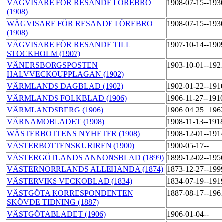
VÄGVISARE FÖR RESANDE I ÖREBRO
1908-07-15--193
(1908)
WÄGVISARE FÖR RESANDE I ÖREBRO
1908-07-15--193
(1908)
VÄGVISARE FÖR RESANDE TILL
1907-10-14--190
STOCKHOLM (1907)
VÄNERSBORGSPOSTEN
1903-10-01--192
HALVVECKOUPPLAGAN (1902)
VÄRMLANDS DAGBLAD (1902)
1902-01-22--191
VÄRMLANDS FOLKBLAD (1906)
1906-11-27--191
VÄRMLANDSBERG (1906)
1906-04-25--196
VÄRNAMOBLADET (1908)
1908-11-13--191
WÄSTERBOTTENS NYHETER (1908)
1908-12-01--191
VÄSTERBOTTENSKURIREN (1900)
1900-05-17--
VÄSTERGÖTLANDS ANNONSBLAD (1899)
1899-12-02--195
VÄSTERNORRLANDS ALLEHANDA (1874)
1873-12-27--199
VÄSTERVIKS VECKOBLAD (1834)
1834-07-19--191
VÄSTGÖTA KORRESPONDENTEN
1887-08-17--196
SKÖVDE TIDNING (1887)
VÄSTGÖTABLADET (1906)
1906-01-04--