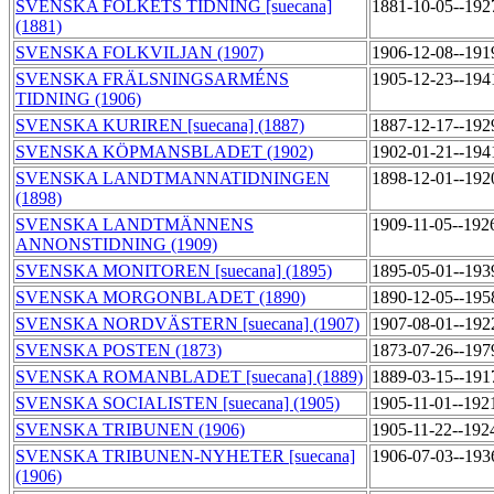
SVENSKA FOLKETS TIDNING [suecana]
1881-10-05--192
(1881)
SVENSKA FOLKVILJAN (1907)
1906-12-08--191
SVENSKA FRÄLSNINGSARMÉNS
1905-12-23--194
TIDNING (1906)
SVENSKA KURIREN [suecana] (1887)
1887-12-17--192
SVENSKA KÖPMANSBLADET (1902)
1902-01-21--194
SVENSKA LANDTMANNATIDNINGEN
1898-12-01--192
(1898)
SVENSKA LANDTMÄNNENS
1909-11-05--192
ANNONSTIDNING (1909)
SVENSKA MONITOREN [suecana] (1895)
1895-05-01--193
SVENSKA MORGONBLADET (1890)
1890-12-05--195
SVENSKA NORDVÄSTERN [suecana] (1907)
1907-08-01--192
SVENSKA POSTEN (1873)
1873-07-26--197
SVENSKA ROMANBLADET [suecana] (1889)
1889-03-15--191
SVENSKA SOCIALISTEN [suecana] (1905)
1905-11-01--192
SVENSKA TRIBUNEN (1906)
1905-11-22--192
SVENSKA TRIBUNEN-NYHETER [suecana]
1906-07-03--193
(1906)