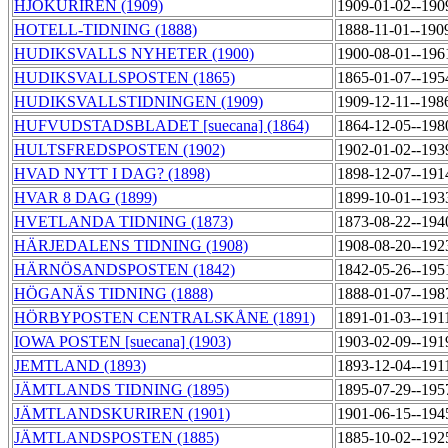
HJOKURIREN (1909)
1909-01-02--190
HOTELL-TIDNING (1888)
1888-11-01--190
HUDIKSVALLS NYHETER (1900)
1900-08-01--196
HUDIKSVALLSPOSTEN (1865)
1865-01-07--195
HUDIKSVALLSTIDNINGEN (1909)
1909-12-11--198
HUFVUDSTADSBLADET [suecana] (1864)
1864-12-05--198
HULTSFREDSPOSTEN (1902)
1902-01-02--193
HVAD NYTT I DAG? (1898)
1898-12-07--191
HVAR 8 DAG (1899)
1899-10-01--193
HVETLANDA TIDNING (1873)
1873-08-22--194
HÄRJEDALENS TIDNING (1908)
1908-08-20--192
HÄRNÖSANDSPOSTEN (1842)
1842-05-26--195
HÖGANÄS TIDNING (1888)
1888-01-07--198
HÖRBYPOSTEN CENTRALSKÅNE (1891)
1891-01-03--191
IOWA POSTEN [suecana] (1903)
1903-02-09--191
JEMTLAND (1893)
1893-12-04--191
JÄMTLANDS TIDNING (1895)
1895-07-29--195
JÄMTLANDSKURIREN (1901)
1901-06-15--194
JÄMTLANDSPOSTEN (1885)
1885-10-02--192