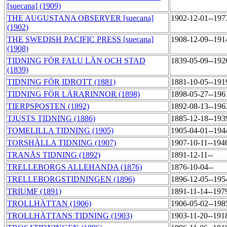
[suecana] (1909)
THE AUGUSTANA OBSERVER [suecana]
1902-12-01--197
(1902)
THE SWEDISH PACIFIC PRESS [suecana]
1908-12-09--191
(1908)
TIDNING FÖR FALU LÄN OCH STAD
1839-05-09--192
(1839)
TIDNING FÖR IDROTT (1881)
1881-10-05--191
TIDNING FÖR LÄRARINNOR (1898)
1898-05-27--196
TIERPSPOSTEN (1892)
1892-08-13--196
TJUSTS TIDNING (1886)
1885-12-18--193
TOMELILLA TIDNING (1905)
1905-04-01--194
TORSHÄLLA TIDNING (1907)
1907-10-11--194
TRANÅS TIDNING (1892)
1891-12-11--
TRELLEBORGS ALLEHANDA (1876)
1876-10-04--
TRELLEBORGSTIDNINGEN (1896)
1896-12-05--195
TRIUMF (1891)
1891-11-14--197
TROLLHÄTTAN (1906)
1906-05-02--198
TROLLHÄTTANS TIDNING (1903)
1903-11-20--191