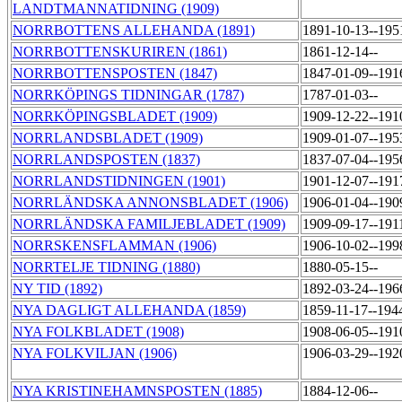
LANDTMANNATIDNING (1909)
NORRBOTTENS ALLEHANDA (1891)
1891-10-13--195
NORRBOTTENSKURIREN (1861)
1861-12-14--
NORRBOTTENSPOSTEN (1847)
1847-01-09--191
NORRKÖPINGS TIDNINGAR (1787)
1787-01-03--
NORRKÖPINGSBLADET (1909)
1909-12-22--191
NORRLANDSBLADET (1909)
1909-01-07--195
NORRLANDSPOSTEN (1837)
1837-07-04--195
NORRLANDSTIDNINGEN (1901)
1901-12-07--191
NORRLÄNDSKA ANNONSBLADET (1906)
1906-01-04--190
NORRLÄNDSKA FAMILJEBLADET (1909)
1909-09-17--191
NORRSKENSFLAMMAN (1906)
1906-10-02--199
NORRTELJE TIDNING (1880)
1880-05-15--
NY TID (1892)
1892-03-24--196
NYA DAGLIGT ALLEHANDA (1859)
1859-11-17--194
NYA FOLKBLADET (1908)
1908-06-05--191
NYA FOLKVILJAN (1906)
1906-03-29--192
NYA KRISTINEHAMNSPOSTEN (1885)
1884-12-06--