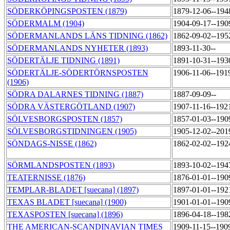
SÖDERKÖPINGSPOSTEN (1879)
1879-12-06--194
SÖDERMALM (1904)
1904-09-17--190
SÖDERMANLANDS LÄNS TIDNING (1862)
1862-09-02--195
SÖDERMANLANDS NYHETER (1893)
1893-11-30--
SÖDERTÄLJE TIDNING (1891)
1891-10-31--193
SÖDERTÄLJE-SÖDERTÖRNSPOSTEN
1906-11-06--191
(1906)
SÖDRA DALARNES TIDNING (1887)
1887-09-09--
SÖDRA VÄSTERGÖTLAND (1907)
1907-11-16--192
SÖLVESBORGSPOSTEN (1857)
1857-01-03--190
SÖLVESBORGSTIDNINGEN (1905)
1905-12-02--201
SÖNDAGS-NISSE (1862)
1862-02-02--192
SÖRMLANDSPOSTEN (1893)
1893-10-02--194
TEATERNISSE (1876)
1876-01-01--190
TEMPLAR-BLADET [suecana] (1897)
1897-01-01--192
TEXAS BLADET [suecana] (1900)
1901-01-01--190
TEXASPOSTEN [suecana] (1896)
1896-04-18--198
THE AMERICAN-SCANDINAVIAN TIMES
1909-11-15--190