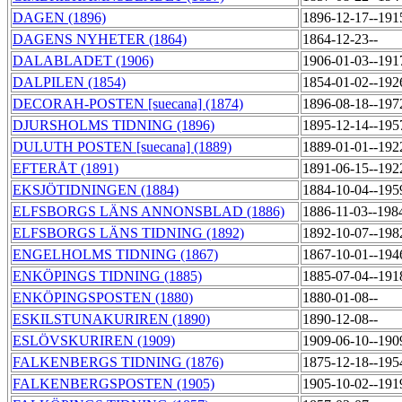
DAGEN (1896)
1896-12-17--191
DAGENS NYHETER (1864)
1864-12-23--
DALABLADET (1906)
1906-01-03--191
DALPILEN (1854)
1854-01-02--192
DECORAH-POSTEN [suecana] (1874)
1896-08-18--197
DJURSHOLMS TIDNING (1896)
1895-12-14--195
DULUTH POSTEN [suecana] (1889)
1889-01-01--192
EFTERÅT (1891)
1891-06-15--192
EKSJÖTIDNINGEN (1884)
1884-10-04--195
ELFSBORGS LÄNS ANNONSBLAD (1886)
1886-11-03--198
ELFSBORGS LÄNS TIDNING (1892)
1892-10-07--198
ENGELHOLMS TIDNING (1867)
1867-10-01--194
ENKÖPINGS TIDNING (1885)
1885-07-04--191
ENKÖPINGSPOSTEN (1880)
1880-01-08--
ESKILSTUNAKURIREN (1890)
1890-12-08--
ESLÖVSKURIREN (1909)
1909-06-10--190
FALKENBERGS TIDNING (1876)
1875-12-18--195
FALKENBERGSPOSTEN (1905)
1905-10-02--191