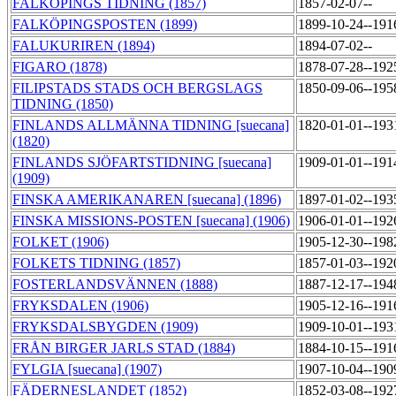
FALKÖPINGS TIDNING (1857)
1857-02-07--
FALKÖPINGSPOSTEN (1899)
1899-10-24--191
FALUKURIREN (1894)
1894-07-02--
FIGARO (1878)
1878-07-28--192
FILIPSTADS STADS OCH BERGSLAGS
1850-09-06--195
TIDNING (1850)
FINLANDS ALLMÄNNA TIDNING [suecana]
1820-01-01--193
(1820)
FINLANDS SJÖFARTSTIDNING [suecana]
1909-01-01--191
(1909)
FINSKA AMERIKANAREN [suecana] (1896)
1897-01-02--193
FINSKA MISSIONS-POSTEN [suecana] (1906)
1906-01-01--192
FOLKET (1906)
1905-12-30--198
FOLKETS TIDNING (1857)
1857-01-03--192
FOSTERLANDSVÄNNEN (1888)
1887-12-17--194
FRYKSDALEN (1906)
1905-12-16--191
FRYKSDALSBYGDEN (1909)
1909-10-01--193
FRÅN BIRGER JARLS STAD (1884)
1884-10-15--191
FYLGIA [suecana] (1907)
1907-10-04--190
FÄDERNESLANDET (1852)
1852-03-08--192