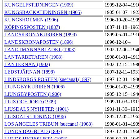
KUNGELFSTIDNINGEN (1909)
1909-12-04--191
KUNGSBACKATIDNINGEN (1905)
1905-01-07--192
KUNGSHOLMEN (1906)
1906-10-20--190
KÖPINGSPOSTEN (1887)
1887-11-18--196
LANDSKRONAKURIREN (1899)
1899-05-01--191
LANDSKRONAPOSTEN (1896)
1896-12-10--
LANDTMANNABLADET (1903)
1902-12-06--194
LANTARBETAREN (1908)
1908-01-01--191
LANTERNAN (1902)
1902-12-15--198
LEDSTJÄRNAN (1898)
1897-12-11--193
LINDSBORGS-POSTEN [suecana] (1897)
1897-12-01--193
LJUNGBYKURIREN (1906)
1906-01-03--190
LJUNGBYPOSTEN (1906)
1905-12-15--194
LJUS OCH JORD (1909)
1909-11-03--191
LJUSDALS NYHETER (1901)
1901-11-30--191
LJUSDALS TIDNING (1896)
1895-12-05--196
LOS ANGELES TRIBUN [suecana] (1908)
1908-01-01--190
LUNDS DAGBLAD (1897)
1897-12-01--196
LUNDS HYRESLISTA (1908)
1908-03-21--194