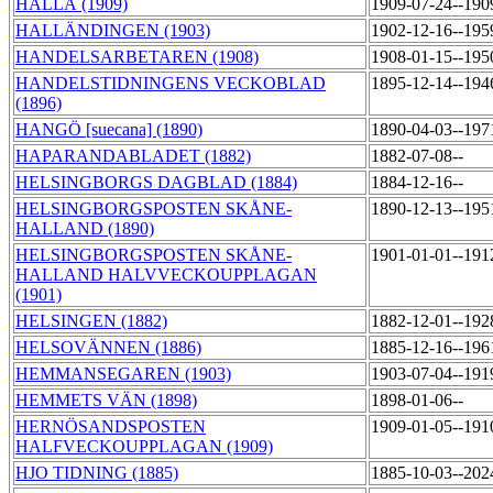
HALLÅ (1909)
1909-07-24--190
HALLÄNDINGEN (1903)
1902-12-16--195
HANDELSARBETAREN (1908)
1908-01-15--195
HANDELSTIDNINGENS VECKOBLAD
1895-12-14--194
(1896)
HANGÖ [suecana] (1890)
1890-04-03--197
HAPARANDABLADET (1882)
1882-07-08--
HELSINGBORGS DAGBLAD (1884)
1884-12-16--
HELSINGBORGSPOSTEN SKÅNE-
1890-12-13--195
HALLAND (1890)
HELSINGBORGSPOSTEN SKÅNE-
1901-01-01--191
HALLAND HALVVECKOUPPLAGAN
(1901)
HELSINGEN (1882)
1882-12-01--192
HELSOVÄNNEN (1886)
1885-12-16--196
HEMMANSEGAREN (1903)
1903-07-04--191
HEMMETS VÄN (1898)
1898-01-06--
HERNÖSANDSPOSTEN
1909-01-05--191
HALFVECKOUPPLAGAN (1909)
HJO TIDNING (1885)
1885-10-03--202