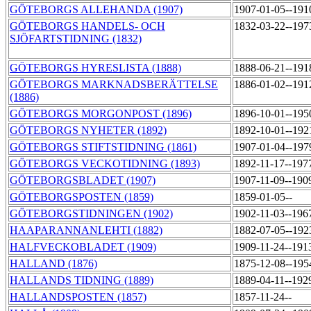
GÖTEBORGS ALLEHANDA (1907)
1907-01-05--191
GÖTEBORGS HANDELS- OCH
1832-03-22--197
SJÖFARTSTIDNING (1832)
GÖTEBORGS HYRESLISTA (1888)
1888-06-21--191
GÖTEBORGS MARKNADSBERÄTTELSE
1886-01-02--191
(1886)
GÖTEBORGS MORGONPOST (1896)
1896-10-01--195
GÖTEBORGS NYHETER (1892)
1892-10-01--192
GÖTEBORGS STIFTSTIDNING (1861)
1907-01-04--197
GÖTEBORGS VECKOTIDNING (1893)
1892-11-17--197
GÖTEBORGSBLADET (1907)
1907-11-09--190
GÖTEBORGSPOSTEN (1859)
1859-01-05--
GÖTEBORGSTIDNINGEN (1902)
1902-11-03--196
HAAPARANNANLEHTI (1882)
1882-07-05--192
HALFVECKOBLADET (1909)
1909-11-24--191
HALLAND (1876)
1875-12-08--195
HALLANDS TIDNING (1889)
1889-04-11--192
HALLANDSPOSTEN (1857)
1857-11-24--