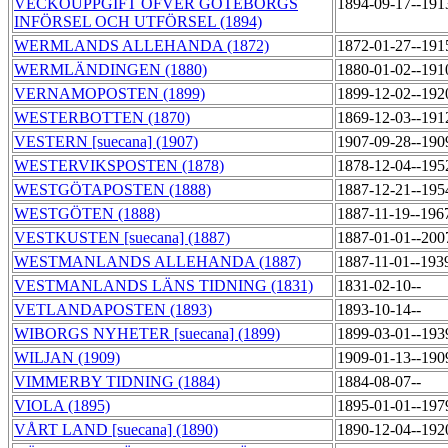
VECKOUPPGIFT ÖFVER GÖTEBORGS
1894-09-17--191
INFÖRSEL OCH UTFÖRSEL (1894)
WERMLANDS ALLEHANDA (1872)
1872-01-27--191
WERMLÄNDINGEN (1880)
1880-01-02--191
VERNAMOPOSTEN (1899)
1899-12-02--192
WESTERBOTTEN (1870)
1869-12-03--191
VESTERN [suecana] (1907)
1907-09-28--190
WESTERVIKSPOSTEN (1878)
1878-12-04--195
WESTGÖTAPOSTEN (1888)
1887-12-21--195
WESTGÖTEN (1888)
1887-11-19--196
VESTKUSTEN [suecana] (1887)
1887-01-01--200
WESTMANLANDS ALLEHANDA (1887)
1887-11-01--193
VESTMANLANDS LÄNS TIDNING (1831)
1831-02-10--
VETLANDAPOSTEN (1893)
1893-10-14--
WIBORGS NYHETER [suecana] (1899)
1899-03-01--193
WILJAN (1909)
1909-01-13--190
VIMMERBY TIDNING (1884)
1884-08-07--
VIOLA (1895)
1895-01-01--197
VÅRT LAND [suecana] (1890)
1890-12-04--192