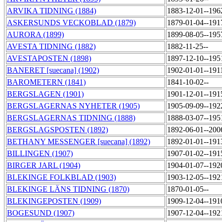
ARVIKA TIDNING (1884)
1883-12-01--196
ASKERSUNDS VECKOBLAD (1879)
1879-01-04--191
AURORA (1899)
1899-08-05--195
AVESTA TIDNING (1882)
1882-11-25--
AVESTAPOSTEN (1898)
1897-12-10--195
BANERET [suecana] (1902)
1902-01-01--191
BAROMETERN (1841)
1841-10-02--
BERGSLAGEN (1901)
1901-12-01--191
BERGSLAGERNAS NYHETER (1905)
1905-09-09--192
BERGSLAGERNAS TIDNING (1888)
1888-03-07--195
BERGSLAGSPOSTEN (1892)
1892-06-01--200
BETHANY MESSENGER [suecana] (1892)
1892-01-01--191
BILLINGEN (1907)
1907-01-02--191
BIRGER JARL (1904)
1904-01-07--192
BLEKINGE FOLKBLAD (1903)
1903-12-05--192
BLEKINGE LÄNS TIDNING (1870)
1870-01-05--
BLEKINGEPOSTEN (1909)
1909-12-04--191
BOGESUND (1907)
1907-12-04--192