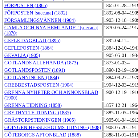
FÖRPOSTEN (1865)
1865-01-28--191
FÖRPOSTEN [suecana] (1892)
1892-08-04--190
FÖRSAMLINGSVÄNNEN (1904)
1903-12-18--190
GAMLA OCH NYA HEMLANDET [suecana]
1870-05-24--191
(1870)
GEFLE DAGBLAD (1895)
1895-04-11--
GEFLEPOSTEN (1864)
1864-12-10--194
GEVALIA (1905)
1905-05-01--193
GOTLANDS ALLEHANDA (1873)
1873-01-03--
GOTLANDSPOSTEN (1891)
1890-12-19--193
GOTLÄNNINGEN (1884)
1884-09-27--197
GREBBESTADSPOSTEN (1904)
1904-12-03--191
GRENNA NYHETER OCH ANNONSBLAD
1900-12-19--191
(1900)
GRENNA TIDNING (1858)
1857-12-21--196
GRYTHYTTE TIDNING (1885)
1885-11-05--196
GRÄSTORPSTIDNINGEN (1905)
1905-01-04--191
GÖINGEN HESSLEHOLMS TIDNING (1908)
1908-05-20--191
GÖTEBORGS AFTONBLAD (1888)
1888-11-01--191