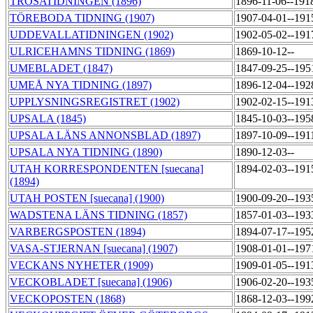
TROSATIDNINGEN (1896)
1896-11-06--191
TÖREBODA TIDNING (1907)
1907-04-01--191
UDDEVALLATIDNINGEN (1902)
1902-05-02--191
ULRICEHAMNS TIDNING (1869)
1869-10-12--
UMEBLADET (1847)
1847-09-25--195
UMEÅ NYA TIDNING (1897)
1896-12-04--192
UPPLYSNINGSREGISTRET (1902)
1902-02-15--191
UPSALA (1845)
1845-10-03--195
UPSALA LÄNS ANNONSBLAD (1897)
1897-10-09--191
UPSALA NYA TIDNING (1890)
1890-12-03--
UTAH KORRESPONDENTEN [suecana]
1894-02-03--191
(1894)
UTAH POSTEN [suecana] (1900)
1900-09-20--193
WADSTENA LÄNS TIDNING (1857)
1857-01-03--193
VARBERGSPOSTEN (1894)
1894-07-17--195
VASA-STJERNAN [suecana] (1907)
1908-01-01--197
VECKANS NYHETER (1909)
1909-01-05--191
VECKOBLADET [suecana] (1906)
1906-02-20--193
VECKOPOSTEN (1868)
1868-12-03--199