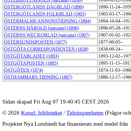
ÖSTERGÖTLANDS DAGBLAD (1890)
1890-11-24--195
ÖSTERGÖTLANDS FOLKBLAD (1905)
1905-03-17--196
ÖSTERMALMS ANNONSTIDNING (1894)
1894-10-04--191
ÖSTERNS HÄROLD [suecana] (1896)
1896-05-28--191
ÖSTERNS WECKOBLAD [suecana] (1907)
1907-01-02--192
ÖSTERSUNDSPOSTEN (1877)
1877-09-05--
ÖSTGÖTA CORRESPONDENTEN (1838)
1838-09-24--
ÖSTGÖTABLADET (1893)
1893-12-02--197
ÖSTGÖTAPOSTEN (1895)
1895-11-15--191
ÖSTGÖTEN (1874)
1874-11-03--196
ÖSTHAMMARS TIDNING (1887)
1886-12-17--196
Sidan skapad Fri Aug 07 19:40:45 CEST 2026
© 2026
Kungl. biblioteket
/
Tidningsenheten
(Frågor och
Projektet Nya Lundstedt har finansierats med medel från