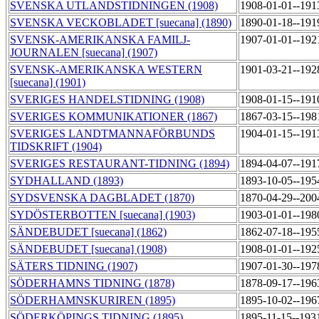
SVENSKA UTLANDSTIDNINGEN (1908)
1908-01-01--191
SVENSKA VECKOBLADET [suecana] (1890)
1890-01-18--191
SVENSK-AMERIKANSKA FAMILJ-
1907-01-01--192
JOURNALEN [suecana] (1907)
SVENSK-AMERIKANSKA WESTERN
1901-03-21--192
[suecana] (1901)
SVERIGES HANDELSTIDNING (1908)
1908-01-15--191
SVERIGES KOMMUNIKATIONER (1867)
1867-03-15--198
SVERIGES LANDTMANNAFÖRBUNDS
1904-01-15--191
TIDSKRIFT (1904)
SVERIGES RESTAURANT-TIDNING (1894)
1894-04-07--191
SYDHALLAND (1893)
1893-10-05--195
SYDSVENSKA DAGBLADET (1870)
1870-04-29--200
SYDÖSTERBOTTEN [suecana] (1903)
1903-01-01--198
SÄNDEBUDET [suecana] (1862)
1862-07-18--195
SÄNDEBUDET [suecana] (1908)
1908-01-01--192
SÄTERS TIDNING (1907)
1907-01-30--197
SÖDERHAMNS TIDNING (1878)
1878-09-17--196
SÖDERHAMNSKURIREN (1895)
1895-10-02--196
SÖDERKÖPINGS TIDNING (1895)
1895-11-15--193