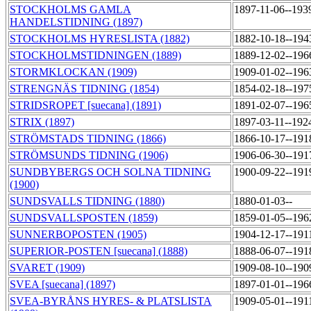
STOCKHOLMS GAMLA
1897-11-06--193
HANDELSTIDNING (1897)
STOCKHOLMS HYRESLISTA (1882)
1882-10-18--194
STOCKHOLMSTIDNINGEN (1889)
1889-12-02--196
STORMKLOCKAN (1909)
1909-01-02--196
STRENGNÄS TIDNING (1854)
1854-02-18--197
STRIDSROPET [suecana] (1891)
1891-02-07--196
STRIX (1897)
1897-03-11--192
STRÖMSTADS TIDNING (1866)
1866-10-17--191
STRÖMSUNDS TIDNING (1906)
1906-06-30--191
SUNDBYBERGS OCH SOLNA TIDNING
1900-09-22--191
(1900)
SUNDSVALLS TIDNING (1880)
1880-01-03--
SUNDSVALLSPOSTEN (1859)
1859-01-05--196
SUNNERBOPOSTEN (1905)
1904-12-17--191
SUPERIOR-POSTEN [suecana] (1888)
1888-06-07--191
SVARET (1909)
1909-08-10--190
SVEA [suecana] (1897)
1897-01-01--196
SVEA-BYRÅNS HYRES- & PLATSLISTA
1909-05-01--191