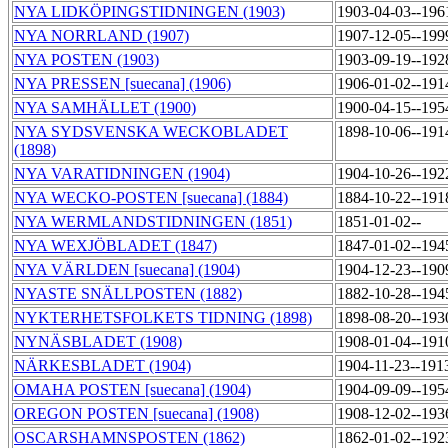
NYA LIDKÖPINGSTIDNINGEN (1903)
1903-04-03--196
NYA NORRLAND (1907)
1907-12-05--199
NYA POSTEN (1903)
1903-09-19--192
NYA PRESSEN [suecana] (1906)
1906-01-02--191
NYA SAMHÄLLET (1900)
1900-04-15--195
NYA SYDSVENSKA WECKOBLADET
1898-10-06--191
(1898)
NYA VARATIDNINGEN (1904)
1904-10-26--192
NYA WECKO-POSTEN [suecana] (1884)
1884-10-22--191
NYA WERMLANDSTIDNINGEN (1851)
1851-01-02--
NYA WEXJÖBLADET (1847)
1847-01-02--194
NYA VÄRLDEN [suecana] (1904)
1904-12-23--190
NYASTE SNÄLLPOSTEN (1882)
1882-10-28--194
NYKTERHETSFOLKETS TIDNING (1898)
1898-08-20--193
NYNÄSBLADET (1908)
1908-01-04--191
NÄRKESBLADET (1904)
1904-11-23--191
OMAHA POSTEN [suecana] (1904)
1904-09-09--195
OREGON POSTEN [suecana] (1908)
1908-12-02--193
OSCARSHAMNSPOSTEN (1862)
1862-01-02--192