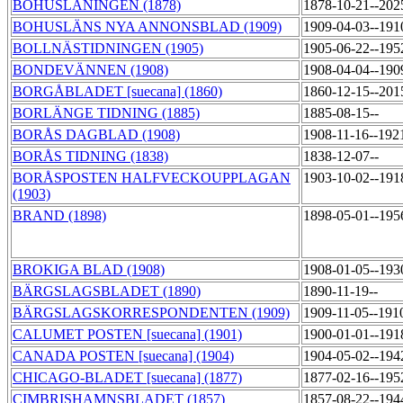
BOHUSLÄNINGEN (1878)
1878-10-21--202
BOHUSLÄNS NYA ANNONSBLAD (1909)
1909-04-03--191
BOLLNÄSTIDNINGEN (1905)
1905-06-22--195
BONDEVÄNNEN (1908)
1908-04-04--190
BORGÅBLADET [suecana] (1860)
1860-12-15--201
BORLÄNGE TIDNING (1885)
1885-08-15--
BORÅS DAGBLAD (1908)
1908-11-16--192
BORÅS TIDNING (1838)
1838-12-07--
BORÅSPOSTEN HALFVECKOUPPLAGAN
1903-10-02--191
(1903)
BRAND (1898)
1898-05-01--195
BROKIGA BLAD (1908)
1908-01-05--193
BÄRGSLAGSBLADET (1890)
1890-11-19--
BÄRGSLAGSKORRESPONDENTEN (1909)
1909-11-05--191
CALUMET POSTEN [suecana] (1901)
1900-01-01--191
CANADA POSTEN [suecana] (1904)
1904-05-02--194
CHICAGO-BLADET [suecana] (1877)
1877-02-16--195
CIMBRISHAMNSBLADET (1857)
1857-08-22--194