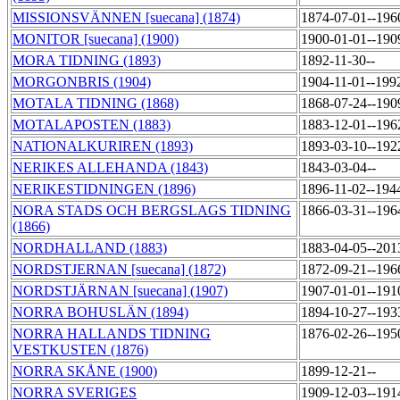
MISSIONSVÄNNEN [suecana] (1874)
1874-07-01--196
MONITOR [suecana] (1900)
1900-01-01--190
MORA TIDNING (1893)
1892-11-30--
MORGONBRIS (1904)
1904-11-01--199
MOTALA TIDNING (1868)
1868-07-24--190
MOTALAPOSTEN (1883)
1883-12-01--196
NATIONALKURIREN (1893)
1893-03-10--192
NERIKES ALLEHANDA (1843)
1843-03-04--
NERIKESTIDNINGEN (1896)
1896-11-02--194
NORA STADS OCH BERGSLAGS TIDNING
1866-03-31--196
(1866)
NORDHALLAND (1883)
1883-04-05--201
NORDSTJERNAN [suecana] (1872)
1872-09-21--196
NORDSTJÄRNAN [suecana] (1907)
1907-01-01--191
NORRA BOHUSLÄN (1894)
1894-10-27--193
NORRA HALLANDS TIDNING
1876-02-26--195
VESTKUSTEN (1876)
NORRA SKÅNE (1900)
1899-12-21--
NORRA SVERIGES
1909-12-03--191