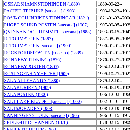
OSKARSHAMNSTIDNINGEN (1880)
1880-09-22--
PACIFIC TRIBUNE [suecana] (1903)
1903-12-23--191
POST- OCH INRIKES TIDNINGAR (1821)
1821-01-02--200
PUGET SOUND POSTEN [suecana] (1907)
1907-09-05--193
QVINNAN OCH HEMMET [suecana] (1888)
1893-09-15--194
REFORMATORN (1887)
1887-08-05--196
REFORMATORN [suecana] (1900)
1900-01-01--191
ROCKFORDSPOSTEN [suecana] (1889)
1889-01-01--191
RONNEBY TIDNING (1876)
1876-05-27--190
RONNEBYPOSTEN (1895)
1894-12-14--197
ROSLAGENS NYHETER (1909)
1909-10-25--192
SALA ALLEHANDA (1880)
1879-12-10--
SALAKURIREN (1909)
1909-06-19--190
SALAPOSTEN (1906)
1906-12-03--196
SALT LAKE BLADET [suecana] (1902)
1902-01-01--191
SALTSJÖBADEN (1908)
1908-12-19--194
SANNINGENS TOLK [suecana] (1906)
1906-01-15--191
SEDLIGHETS-VÄNNEN (1878)
1878-02-15--190
SEFFLE NYHETER (1903)
1902-12-17--190