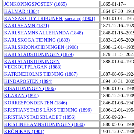
JÖNKÖPINGSPOSTEN (1865)
1865-01-17--
KALMAR (1864)
1864-07-30--191
KANSAS CITY TRIBUNEN [suecana] (1901)
1901-01-01--191
KARLSHAMN (1871)
1871-12-16--192
KARLSHAMNS ALLEHANDA (1848)
1848-01-15--201
KARLSKOGA TIDNING (1883)
1883-12-05--202
KARLSKRONATIDNINGEN (1908)
1908-12-01--193
KARLSTADSTIDNINGEN (1879)
1879-11-15--202
KARLSTADSTIDNINGEN
1888-01-04--191
VECKOUPPLAGAN (1888)
KATRINEHOLMS TIDNING (1887)
1887-08-06--192
KINDAPOSTEN (1894)
1894-10-31--200
KISATIDNINGEN (1906)
1906-01-05--193
KLARAN (1891)
1890-12-20--190
KORRESPONDENTEN (1846)
1846-01-08--194
KRISTIANSTADS LÄNS TIDNING (1896)
1896-12-01--195
KRISTIANSTADSBLADET (1856)
1856-09-20--
KRISTINEHAMNSTIDNINGEN (1880)
1880-05-05--193
KRÖNIKAN (1901)
1901-12-07--190