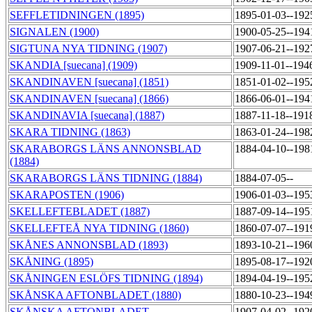
SEFFLETIDNINGEN (1895)
1895-01-03--192
SIGNALEN (1900)
1900-05-25--194
SIGTUNA NYA TIDNING (1907)
1907-06-21--192
SKANDIA [suecana] (1909)
1909-11-01--194
SKANDINAVEN [suecana] (1851)
1851-01-02--195
SKANDINAVEN [suecana] (1866)
1866-06-01--194
SKANDINAVIA [suecana] (1887)
1887-11-18--191
SKARA TIDNING (1863)
1863-01-24--198
SKARABORGS LÄNS ANNONSBLAD
1884-04-10--198
(1884)
SKARABORGS LÄNS TIDNING (1884)
1884-07-05--
SKARAPOSTEN (1906)
1906-01-03--195
SKELLEFTEBLADET (1887)
1887-09-14--195
SKELLEFTEÅ NYA TIDNING (1860)
1860-07-07--191
SKÅNES ANNONSBLAD (1893)
1893-10-21--196
SKÅNING (1895)
1895-08-17--192
SKÅNINGEN ESLÖFS TIDNING (1894)
1894-04-19--195
SKÅNSKA AFTONBLADET (1880)
1880-10-23--194
SKÅNSKA AFTONBLADET
1907-04-02--192