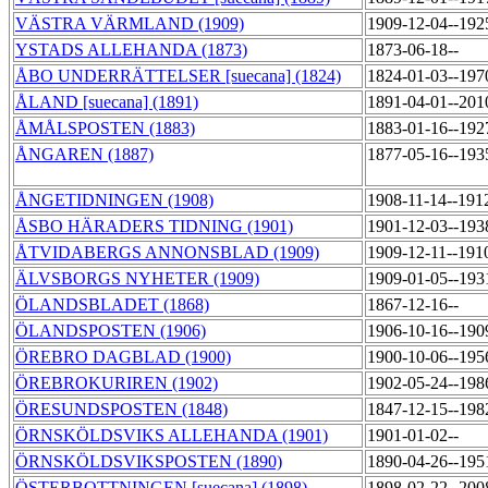
VÄSTRA VÄRMLAND (1909)
1909-12-04--192
YSTADS ALLEHANDA (1873)
1873-06-18--
ÅBO UNDERRÄTTELSER [suecana] (1824)
1824-01-03--197
ÅLAND [suecana] (1891)
1891-04-01--201
ÅMÅLSPOSTEN (1883)
1883-01-16--192
ÅNGAREN (1887)
1877-05-16--193
ÅNGETIDNINGEN (1908)
1908-11-14--191
ÅSBO HÄRADERS TIDNING (1901)
1901-12-03--193
ÅTVIDABERGS ANNONSBLAD (1909)
1909-12-11--191
ÄLVSBORGS NYHETER (1909)
1909-01-05--193
ÖLANDSBLADET (1868)
1867-12-16--
ÖLANDSPOSTEN (1906)
1906-10-16--190
ÖREBRO DAGBLAD (1900)
1900-10-06--195
ÖREBROKURIREN (1902)
1902-05-24--198
ÖRESUNDSPOSTEN (1848)
1847-12-15--198
ÖRNSKÖLDSVIKS ALLEHANDA (1901)
1901-01-02--
ÖRNSKÖLDSVIKSPOSTEN (1890)
1890-04-26--195
ÖSTERBOTTNINGEN [suecana] (1898)
1898-02-22--200