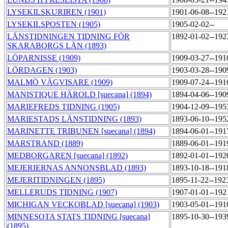
LYSEKILSKURIREN (1901)
1901-06-08--192
LYSEKILSPOSTEN (1905)
1905-02-02--
LÄNSTIDNINGEN TIDNING FÖR
1892-01-02--192
SKARABORGS LÄN (1893)
LÖPARNISSE (1909)
1909-03-27--191
LÖRDAGEN (1903)
1903-03-28--190
MALMÖ VÄGVISARE (1909)
1909-07-24--191
MANISTIQUE HÄROLD [suecana] (1894)
1894-04-06--190
MARIEFREDS TIDNING (1905)
1904-12-09--195
MARIESTADS LÄNSTIDNING (1893)
1893-06-10--195
MARINETTE TRIBUNEN [suecana] (1894)
1894-06-01--191
MARSTRAND (1889)
1889-06-01--191
MEDBORGAREN [suecana] (1892)
1892-01-01--192
MEJERIERNAS ANNONSBLAD (1893)
1893-10-18--191
MEJERITIDNINGEN (1895)
1895-11-22--192
MELLERUDS TIDNING (1907)
1907-01-01--192
MICHIGAN VECKOBLAD [suecana] (1903)
1903-05-01--191
MINNESOTA STATS TIDNING [suecana]
1895-10-30--193
(1895)