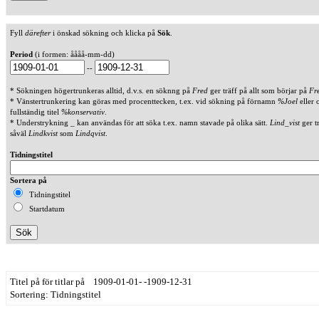
Fyll
därefter
i önskad sökning och klicka på
Sök
.
Period
(i formen: åååå-mm-dd)
--
* Sökningen högertrunkeras alltid, d.v.s. en söknng på
Fred
ger träff på allt som börjar på
Fr
* Vänstertrunkering kan göras med procenttecken, t.ex. vid sökning på förnamn
%Joel
eller 
fullständig titel
%konservativ
.
* Understrykning _ kan användas för att söka t.ex. namn stavade på olika sätt.
Lind_vist
ger t
såväl
Lindkvist
som
Lindqvist
.
Tidningstitel
Sortera på
Tidningstitel
Startdatum
Titel på för titlar på 1909-01-01- -1909-12-31
Sortering: Tidningstitel