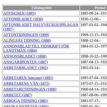
Tidningstitel
Period
AFFISCHEN (1885)
1885-08-24--191
AFTONBLADET (1830)
1830-12-06--
AFTONBLADET HALVVECKOUPPLAGAN
1897-01-02--194
(1897)
AFTONTIDNINGEN (1909)
1909-12-15--192
ALINGSÅS TIDNING (1888)
1888-12-04--
ANNONSBLAD TILL TIDSKRIFT FÖR
1884-01-12--197
LANDTMÄN (1884)
ANNONSBLADET (1898)
1898-10-22--190
ANSGARIIPOSTEN (1887)
1887-04-13--192
ARBETARBLADET (1902)
1902-03-14--
ARBETAREN [suecana] (1895)
1895-07-04--192
ARBETARENS VÄN (1875)
1875-07-15--191
ARBETARETIDNINGEN (1900)
1900-04-14--191
ARBETET (1887)
1887-08-06--199
ARBOGA TIDNING (1881)
1881-07-17--
ARVIKA NYHETER (1895)
1895-01-26--