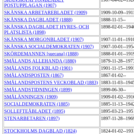
POSTUPPLAGAN (1907)
SKÅNSKA ARBETAREBLADET (1909)
1909-10-09--191
SKÅNSKA DAGBLADET (1888)
1888-11-15--
SKÅNSKA DAGBLADET HYRES- OCH
1898-02-01--194
PLATSLISTA (1898)
SKÅNSKA MORGONBLADET (1907)
1907-11-01--191
SKÅNSKA SOCIALDEMOKRATEN (1907)
1907-10-01--195
SKÖRDEMANNEN [suecana] (1888)
1888-01-01--191
SMÅLANDS ALLEHANDA (1880)
1879-11-28--197
SMÅLANDS FOLKBLAD (1901)
1901-11-15--199
SMÅLANDSPOSTEN (1867)
1867-01-02--
SMÅLANDSPOSTENS VECKOBLAD (1883)
1883-11-03--194
SMÅLANDSTIDNINGEN (1899)
1899-06-30--
SMÅLÄNNINGEN (1909)
1909-01-02--191
SOCIALDEMOKRATEN (1885)
1885-11-13--194
SOLLEFTEÅBLADET (1895)
1895-03-23--195
STENARBETAREN (1897)
1897-11-28--196
STOCKHOLMS DAGBLAD (1824)
1824-01-02--193