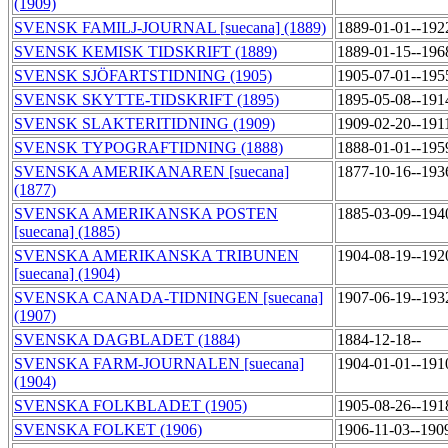
(1909)
SVENSK FAMILJ-JOURNAL [suecana] (1889)
1889-01-01--192
SVENSK KEMISK TIDSKRIFT (1889)
1889-01-15--196
SVENSK SJÖFARTSTIDNING (1905)
1905-07-01--195
SVENSK SKYTTE-TIDSKRIFT (1895)
1895-05-08--191
SVENSK SLAKTERITIDNING (1909)
1909-02-20--191
SVENSK TYPOGRAFTIDNING (1888)
1888-01-01--195
SVENSKA AMERIKANAREN [suecana]
1877-10-16--193
(1877)
SVENSKA AMERIKANSKA POSTEN
1885-03-09--194
[suecana] (1885)
SVENSKA AMERIKANSKA TRIBUNEN
1904-08-19--192
[suecana] (1904)
SVENSKA CANADA-TIDNINGEN [suecana]
1907-06-19--193
(1907)
SVENSKA DAGBLADET (1884)
1884-12-18--
SVENSKA FARM-JOURNALEN [suecana]
1904-01-01--191
(1904)
SVENSKA FOLKBLADET (1905)
1905-08-26--191
SVENSKA FOLKET (1906)
1906-11-03--190