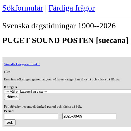
Sökformulär
|
Färdiga frågor
Svenska dagstidningar 1900--2026
PUGET SOUND POSTEN [suecana] (
Visa alla kategorier direkt!
eller
Begränsa sökningen genom att
först
välja en kategori att söka på och klicka på Hämta.
Kategori
Fyll
därefter
i eventuell önskad period och klicka på Sök.
Period
--