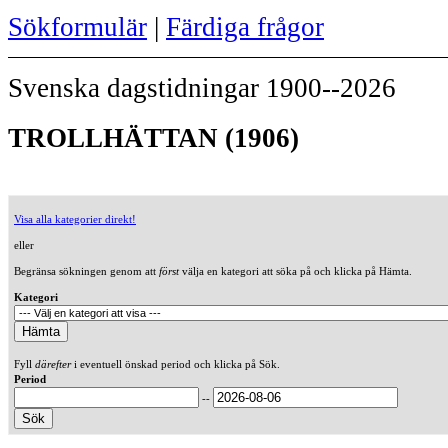
Sökformulär
|
Färdiga frågor
Svenska dagstidningar 1900--2026
TROLLHÄTTAN (1906)
Visa alla kategorier direkt!
eller
Begränsa sökningen genom att
först
välja en kategori att söka på och klicka på Hämta.
Kategori
Fyll
därefter
i eventuell önskad period och klicka på Sök.
Period
--