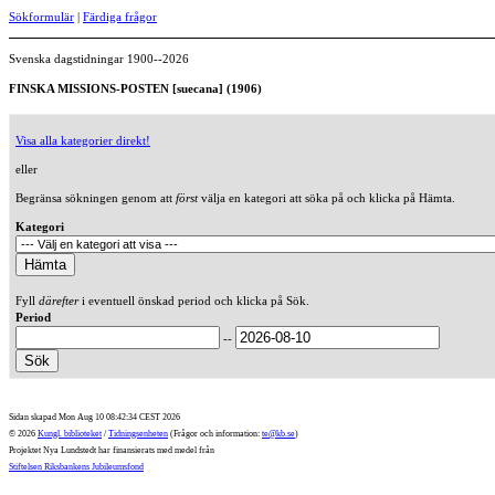
Sökformulär
|
Färdiga frågor
Svenska dagstidningar 1900--2026
FINSKA MISSIONS-POSTEN [suecana] (1906)
Visa alla kategorier direkt!
eller
Begränsa sökningen genom att
först
välja en kategori att söka på och klicka på Hämta.
Kategori
Fyll
därefter
i eventuell önskad period och klicka på Sök.
Period
--
Sidan skapad Mon Aug 10 08:42:34 CEST 2026
© 2026
Kungl. biblioteket
/
Tidningsenheten
(Frågor och information:
te@kb.se
)
Projektet Nya Lundstedt har finansierats med medel från
Stiftelsen Riksbankens Jubileumsfond