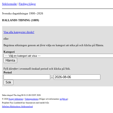
Sökformulär
|
Färdiga frågor
Svenska dagstidningar 1900--2026
HALLANDS TIDNING (1889)
Visa alla kategorier direkt!
eller
Begränsa sökningen genom att
först
välja en kategori att söka på och klicka på Hämta.
Kategori
Fyll
därefter
i eventuell önskad period och klicka på Sök.
Period
--
Sidan skapad Thu Aug 06 01:21:06 CEST 2026
© 2026
Kungl. biblioteket
/
Tidningsenheten
(Frågor och information:
te@kb.se
)
Projektet Nya Lundstedt har finansierats med medel från
Stiftelsen Riksbankens Jubileumsfond