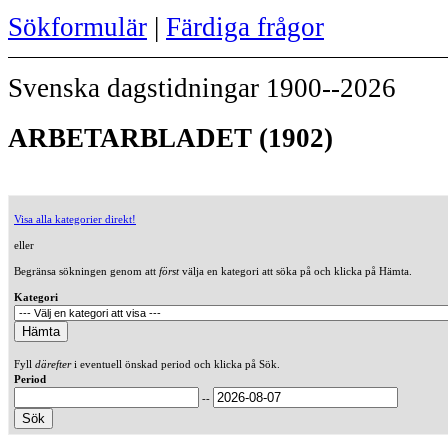
Sökformulär
|
Färdiga frågor
Svenska dagstidningar 1900--2026
ARBETARBLADET (1902)
Visa alla kategorier direkt!
eller
Begränsa sökningen genom att
först
välja en kategori att söka på och klicka på Hämta.
Kategori
Fyll
därefter
i eventuell önskad period och klicka på Sök.
Period
--