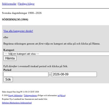
Sökformulär
|
Färdiga frågor
Svenska dagstidningar 1900--2026
SÖDERMALM (1904)
Visa alla kategorier direkt!
eller
Begränsa sökningen genom att
först
välja en kategori att söka på och klicka på Hämta.
Kategori
Fyll
därefter
i eventuell önskad period och klicka på Sök.
Period
--
Sidan skapad Sun Aug 09 11:50:13 CEST 2026
© 2026
Kungl. biblioteket
/
Tidningsenheten
(Frågor och information:
te@kb.se
)
Projektet Nya Lundstedt har finansierats med medel från
Stiftelsen Riksbankens Jubileumsfond