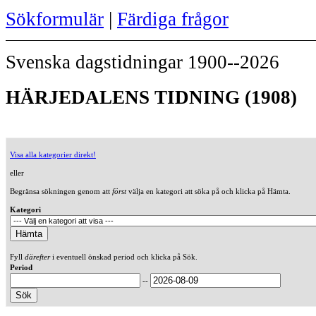
Sökformulär
|
Färdiga frågor
Svenska dagstidningar 1900--2026
HÄRJEDALENS TIDNING (1908)
Visa alla kategorier direkt!
eller
Begränsa sökningen genom att
först
välja en kategori att söka på och klicka på Hämta.
Kategori
Fyll
därefter
i eventuell önskad period och klicka på Sök.
Period
--