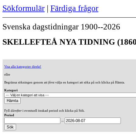
Sökformulär
|
Färdiga frågor
Svenska dagstidningar 1900--2026
SKELLEFTEÅ NYA TIDNING (1860
Visa alla kategorier direkt!
eller
Begränsa sökningen genom att
först
välja en kategori att söka på och klicka på Hämta.
Kategori
Fyll
därefter
i eventuell önskad period och klicka på Sök.
Period
--