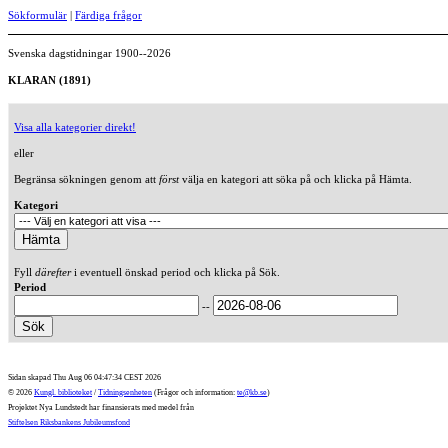
Sökformulär
|
Färdiga frågor
Svenska dagstidningar 1900--2026
KLARAN (1891)
Visa alla kategorier direkt!
eller
Begränsa sökningen genom att
först
välja en kategori att söka på och klicka på Hämta.
Kategori
Fyll
därefter
i eventuell önskad period och klicka på Sök.
Period
--
Sidan skapad Thu Aug 06 04:47:34 CEST 2026
© 2026
Kungl. biblioteket
/
Tidningsenheten
(Frågor och information:
te@kb.se
)
Projektet Nya Lundstedt har finansierats med medel från
Stiftelsen Riksbankens Jubileumsfond