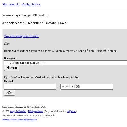
Sökformulär
|
Färdiga frågor
Svenska dagstidningar 1900--2026
SVENSKA AMERIKANAREN [suecana] (1877)
Visa alla kategorier direkt!
eller
Begränsa sökningen genom att
först
välja en kategori att söka på och klicka på Hämta.
Kategori
Fyll
därefter
i eventuell önskad period och klicka på Sök.
Period
--
Sidan skapad Thu Aug 06 22:41:21 CEST 2026
© 2026
Kungl. biblioteket
/
Tidningsenheten
(Frågor och information:
te@kb.se
)
Projektet Nya Lundstedt har finansierats med medel från
Stiftelsen Riksbankens Jubileumsfond