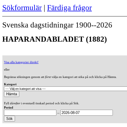
Sökformulär
|
Färdiga frågor
Svenska dagstidningar 1900--2026
HAPARANDABLADET (1882)
Visa alla kategorier direkt!
eller
Begränsa sökningen genom att
först
välja en kategori att söka på och klicka på Hämta.
Kategori
Fyll
därefter
i eventuell önskad period och klicka på Sök.
Period
--