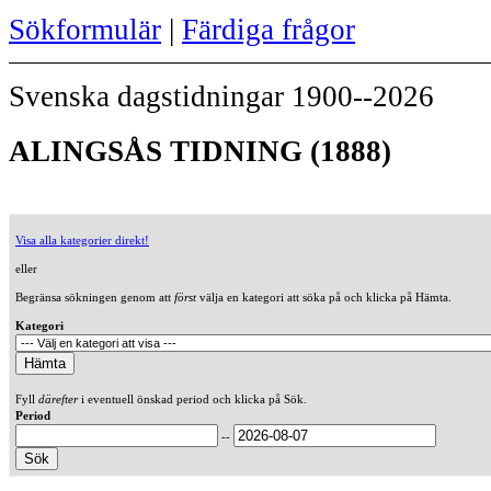
Sökformulär
|
Färdiga frågor
Svenska dagstidningar 1900--2026
ALINGSÅS TIDNING (1888)
Visa alla kategorier direkt!
eller
Begränsa sökningen genom att
först
välja en kategori att söka på och klicka på Hämta.
Kategori
Fyll
därefter
i eventuell önskad period och klicka på Sök.
Period
--