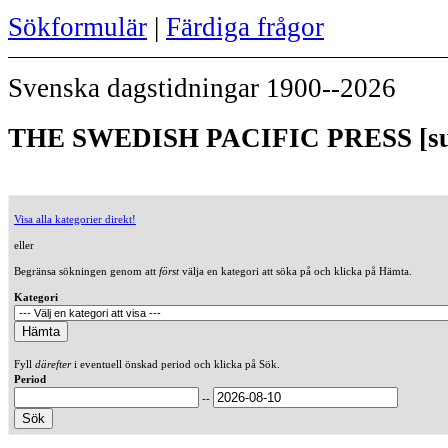
Sökformulär
|
Färdiga frågor
Svenska dagstidningar 1900--2026
THE SWEDISH PACIFIC PRESS [sue
Visa alla kategorier direkt!
eller
Begränsa sökningen genom att
först
välja en kategori att söka på och klicka på Hämta.
Kategori
Fyll
därefter
i eventuell önskad period och klicka på Sök.
Period
--