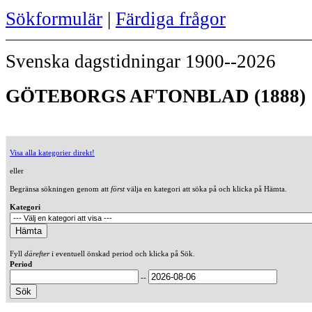
Sökformulär
|
Färdiga frågor
Svenska dagstidningar 1900--2026
GÖTEBORGS AFTONBLAD (1888)
Visa alla kategorier direkt!
eller
Begränsa sökningen genom att
först
välja en kategori att söka på och klicka på Hämta.
Kategori
Fyll
därefter
i eventuell önskad period och klicka på Sök.
Period
--