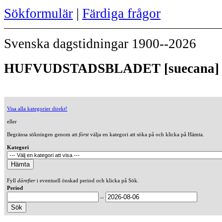
Sökformulär
|
Färdiga frågor
Svenska dagstidningar 1900--2026
HUFVUDSTADSBLADET [suecana] (
Visa alla kategorier direkt!
eller
Begränsa sökningen genom att
först
välja en kategori att söka på och klicka på Hämta.
Kategori
Fyll
därefter
i eventuell önskad period och klicka på Sök.
Period
--