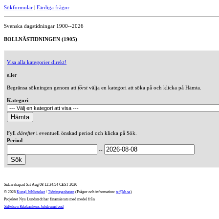
Sökformulär
|
Färdiga frågor
Svenska dagstidningar 1900--2026
BOLLNÄSTIDNINGEN (1905)
Visa alla kategorier direkt!
eller
Begränsa sökningen genom att
först
välja en kategori att söka på och klicka på Hämta.
Kategori
Fyll
därefter
i eventuell önskad period och klicka på Sök.
Period
--
Sidan skapad Sat Aug 08 12:34:54 CEST 2026
© 2026
Kungl. biblioteket
/
Tidningsenheten
(Frågor och information:
te@kb.se
)
Projektet Nya Lundstedt har finansierats med medel från
Stiftelsen Riksbankens Jubileumsfond