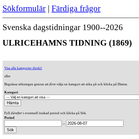
Sökformulär
|
Färdiga frågor
Svenska dagstidningar 1900--2026
ULRICEHAMNS TIDNING (1869)
Visa alla kategorier direkt!
eller
Begränsa sökningen genom att
först
välja en kategori att söka på och klicka på Hämta.
Kategori
Fyll
därefter
i eventuell önskad period och klicka på Sök.
Period
--