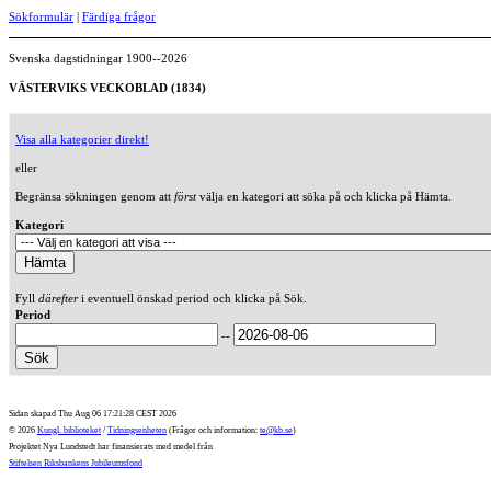
Sökformulär
|
Färdiga frågor
Svenska dagstidningar 1900--2026
VÄSTERVIKS VECKOBLAD (1834)
Visa alla kategorier direkt!
eller
Begränsa sökningen genom att
först
välja en kategori att söka på och klicka på Hämta.
Kategori
Fyll
därefter
i eventuell önskad period och klicka på Sök.
Period
--
Sidan skapad Thu Aug 06 17:21:28 CEST 2026
© 2026
Kungl. biblioteket
/
Tidningsenheten
(Frågor och information:
te@kb.se
)
Projektet Nya Lundstedt har finansierats med medel från
Stiftelsen Riksbankens Jubileumsfond