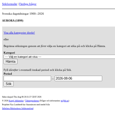
Sökformulär
|
Färdiga frågor
Svenska dagstidningar 1900--2026
AURORA (1899)
Visa alla kategorier direkt!
eller
Begränsa sökningen genom att
först
välja en kategori att söka på och klicka på Hämta.
Kategori
Fyll
därefter
i eventuell önskad period och klicka på Sök.
Period
--
Sidan skapad Thu Aug 06 20:31:37 CEST 2026
© 2026
Kungl. biblioteket
/
Tidningsenheten
(Frågor och information:
te@kb.se
)
Projektet Nya Lundstedt har finansierats med medel från
Stiftelsen Riksbankens Jubileumsfond