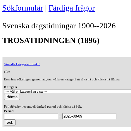
Sökformulär
|
Färdiga frågor
Svenska dagstidningar 1900--2026
TROSATIDNINGEN (1896)
Visa alla kategorier direkt!
eller
Begränsa sökningen genom att
först
välja en kategori att söka på och klicka på Hämta.
Kategori
Fyll
därefter
i eventuell önskad period och klicka på Sök.
Period
--