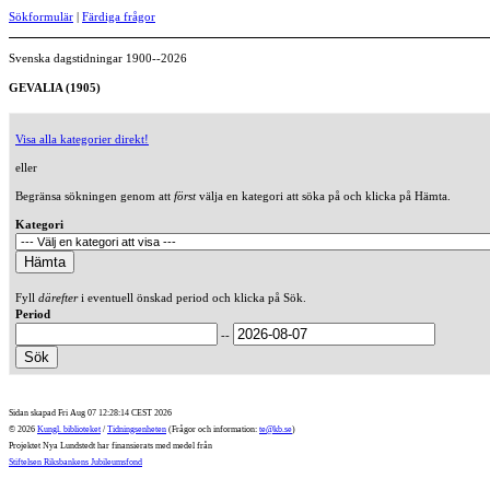
Sökformulär
|
Färdiga frågor
Svenska dagstidningar 1900--2026
GEVALIA (1905)
Visa alla kategorier direkt!
eller
Begränsa sökningen genom att
först
välja en kategori att söka på och klicka på Hämta.
Kategori
Fyll
därefter
i eventuell önskad period och klicka på Sök.
Period
--
Sidan skapad Fri Aug 07 12:28:14 CEST 2026
© 2026
Kungl. biblioteket
/
Tidningsenheten
(Frågor och information:
te@kb.se
)
Projektet Nya Lundstedt har finansierats med medel från
Stiftelsen Riksbankens Jubileumsfond