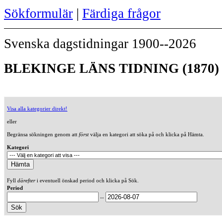
Sökformulär
|
Färdiga frågor
Svenska dagstidningar 1900--2026
BLEKINGE LÄNS TIDNING (1870)
Visa alla kategorier direkt!
eller
Begränsa sökningen genom att
först
välja en kategori att söka på och klicka på Hämta.
Kategori
Fyll
därefter
i eventuell önskad period och klicka på Sök.
Period
--