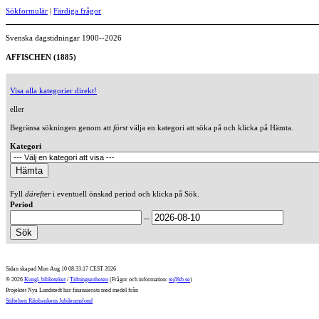
Sökformulär
|
Färdiga frågor
Svenska dagstidningar 1900--2026
AFFISCHEN (1885)
Visa alla kategorier direkt!
eller
Begränsa sökningen genom att
först
välja en kategori att söka på och klicka på Hämta.
Kategori
Fyll
därefter
i eventuell önskad period och klicka på Sök.
Period
--
Sidan skapad Mon Aug 10 08:33:17 CEST 2026
© 2026
Kungl. biblioteket
/
Tidningsenheten
(Frågor och information:
te@kb.se
)
Projektet Nya Lundstedt har finansierats med medel från
Stiftelsen Riksbankens Jubileumsfond