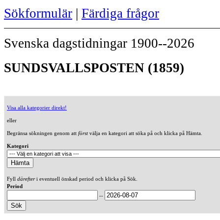
Sökformulär
|
Färdiga frågor
Svenska dagstidningar 1900--2026
SUNDSVALLSPOSTEN (1859)
Visa alla kategorier direkt!
eller
Begränsa sökningen genom att
först
välja en kategori att söka på och klicka på Hämta.
Kategori
Fyll
därefter
i eventuell önskad period och klicka på Sök.
Period
--